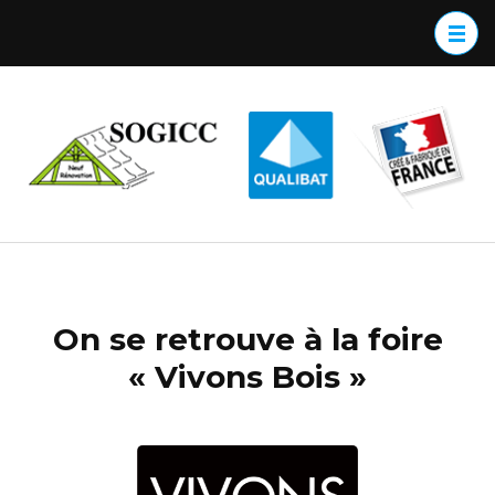
Aller
au
contenu
(Pressez
c
Entrée)
m
o
b
i
(I
c
z
On se retrouve à la foire
e
« Vivons Bois »
m