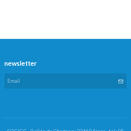
newsletter
SOGICC - 9 allée de Chagneau 33460 Arsac - tel : 05